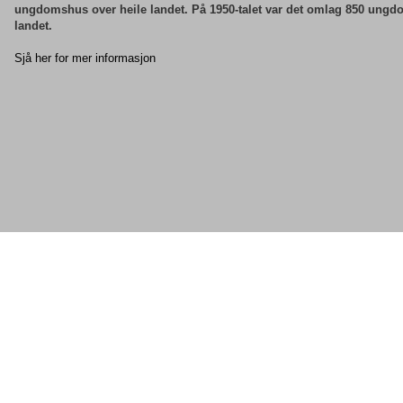
Det første ungdomshuset vart bygd i 1895. På 1920-30-talet vart det 
ungdomshus over heile landet. På 1950-talet var det omlag 850 ungd
landet.
Sjå her for mer informasjon